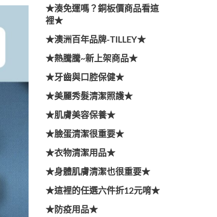
★湊免運嗎？銅板價商品看這
裡★
★澳洲百年品牌-TILLEY★
★熱騰騰~新上架商品★
★牙齒與口腔保健★
★美麗秀髮清潔照護★
★肌膚美容保養★
★臉蛋清潔很重要★
★衣物清潔用品★
★身體肌膚清潔也很重要★
★這裡的任選六件折12元唷★
★防疫用品★