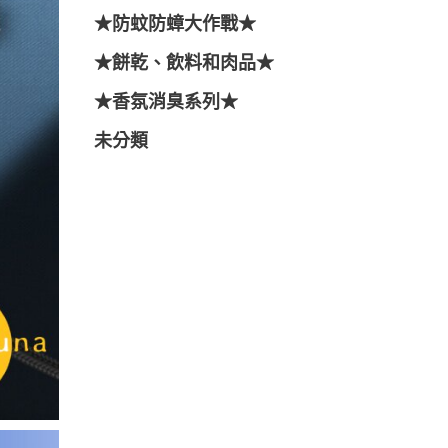
★防蚊防蟑大作戰★
★餅乾、飲料和肉品★
★香氛消臭系列★
未分類