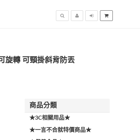
搜尋
D型扣可旋轉 可頸掛斜背防丟
商品分類
★3C相關用品★
★一言不合就特價商品★