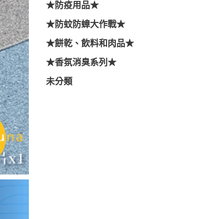
★防疫用品★
★防蚊防蟑大作戰★
★餅乾、飲料和肉品★
★香氛消臭系列★
未分類