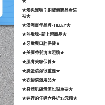
★
★湊免運嗎？銅板價商品看這
裡★
★澳洲百年品牌-TILLEY★
★熱騰騰~新上架商品★
★牙齒與口腔保健★
★美麗秀髮清潔照護★
★肌膚美容保養★
★臉蛋清潔很重要★
★衣物清潔用品★
★身體肌膚清潔也很重要★
★這裡的任選六件折12元唷★