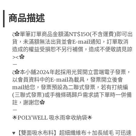
商品描述
ζ✿單筆訂單商品金額滿NT$150(不含運費)即可出
貨，未滿額無法出貨並會E-mail通知，訂單取消
造成的權益受損恕不另行補償，造成不便敬請見諒
><✿
－
ζ✿本小舖2024年起採用光貿開立雲端電子發票，
以會員資料中的E-mail為載具，發票開立後會
mail給您，發票預設為二聯式發票，若有打統編
(三聯式發票)或手機條碼歸戶需求請下單時一併備
註，謝謝您✿
－
🌟POLYWELL 吸水雨傘收納袋🌟
♥【雙面吸水布料】超細纖維布＋加長絨毛 可迅速