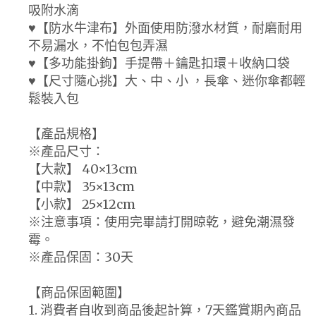
吸附水滴
♥【防水牛津布】外面使用防潑水材質，耐磨耐用
不易漏水，不怕包包弄濕
♥【多功能掛鉤】手提帶＋鑰匙扣環＋收納口袋
♥【尺寸隨心挑】大、中、小 ，長傘、迷你傘都輕
鬆裝入包
【產品規格】
※產品尺寸：
【大款】 40×13cm
【中款】 35×13cm
【小款】 25×12cm
※注意事項：使用完畢請打開晾乾，避免潮濕發
霉。
※產品保固：30天
【商品保固範圍】
1. 消費者自收到商品後起計算，7天鑑賞期內商品