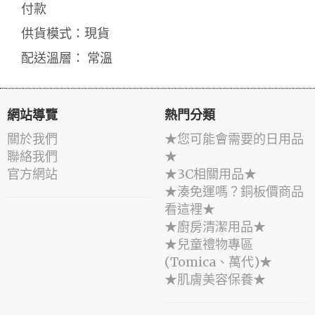
付款
供貨模式：現貨
配送溫層： 常溫
網站導覽
熱門分類
關於我們
★您可能會需要的日用品
聯絡我們
★
官方網站
★3C相關用品★
★湊免運嗎？銅板價商品
看這裡★
★廚房清潔用品★
★兒童禮物專區
(Tomica、萬代)★
★肌膚美容保養★