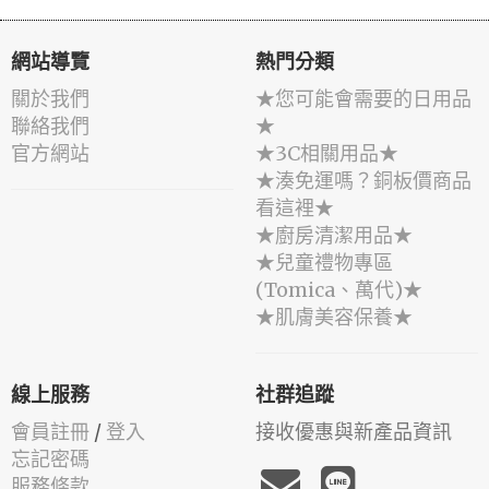
網站導覽
熱門分類
關於我們
★您可能會需要的日用品
聯絡我們
★
官方網站
★3C相關用品★
★湊免運嗎？銅板價商品
看這裡★
★廚房清潔用品★
★兒童禮物專區
(Tomica、萬代)★
★肌膚美容保養★
線上服務
社群追蹤
會員註冊
/
登入
接收優惠與新產品資訊
忘記密碼
服務條款