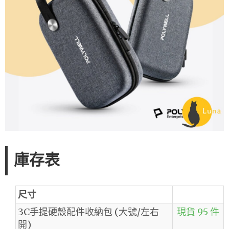
庫存表
尺寸
3C手提硬殼配件收納包 (大號/左右
現貨 95 件
開)