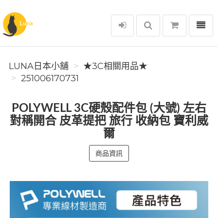
選單
Luna日本小舖
LUNA日本小舖
★3C相關用品★
251006170731
POLYWELL 3C硬殼配件包 (大號) 左右
對稱開合 皮革提把 旅行 收納包 寶利威
爾
商品資訊