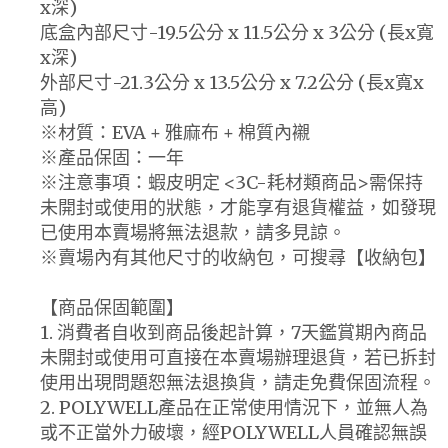
x深)
底盒內部尺寸-19.5公分 x 11.5公分 x 3公分 (長x寬
x深)
外部尺寸-21.3公分 x 13.5公分 x 7.2公分 (長x寬x
高)
※材質：EVA + 雅麻布 + 棉質內襯
※產品保固：一年
※注意事項：蝦皮明定 <3C-耗材類商品>需保持
未開封或使用的狀態，才能享有退貨權益，如發現
已使用本賣場將無法退款，請多見諒。
※賣場內有其他尺寸的收納包，可搜尋【收納包】
【商品保固範圍】
1. 消費者自收到商品後起計算，7天鑑賞期內商品
未開封或使用可直接在本賣場辦理退貨，若已拆封
使用出現問題恕無法退換貨，請走免費保固流程。
2. POLYWELL產品在正常使用情況下，並無人為
或不正當外力破壞，經POLYWELL人員確認無誤