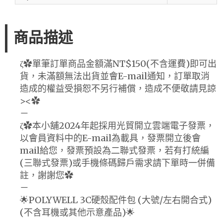
商品描述
ζ✿單筆訂單商品金額滿NT$150(不含運費)即可出
貨，未滿額無法出貨並會E-mail通知，訂單取消
造成的權益受損恕不另行補償，造成不便敬請見諒
><✿
－
ζ✿本小舖2024年起採用光貿開立雲端電子發票，
以會員資料中的E-mail為載具，發票開立後會
mail給您，發票預設為二聯式發票，若有打統編
(三聯式發票)或手機條碼歸戶需求請下單時一併備
註，謝謝您✿
－
🌟POLYWELL 3C硬殼配件包 (大號/左右開合式)
(不含耳機或其他示意產品)🌟