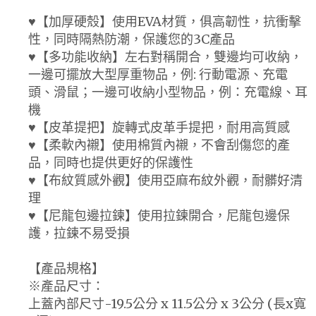
♥【加厚硬殼】使用EVA材質，俱高韌性，抗衝擊
性，同時隔熱防潮，保護您的3C產品
♥【多功能收納】左右對稱開合，雙邊均可收納，
一邊可擺放大型厚重物品，例: 行動電源、充電
頭、滑鼠；一邊可收納小型物品，例：充電線、耳
機
♥【皮革提把】旋轉式皮革手提把，耐用高質感
♥【柔軟內襯】使用棉質內襯，不會刮傷您的產
品，同時也提供更好的保護性
♥【布紋質感外觀】使用亞麻布紋外觀，耐髒好清
理
♥【尼龍包邊拉鍊】使用拉鍊開合，尼龍包邊保
護，拉鍊不易受損
【產品規格】
※產品尺寸：
上蓋內部尺寸-19.5公分 x 11.5公分 x 3公分 (長x寬