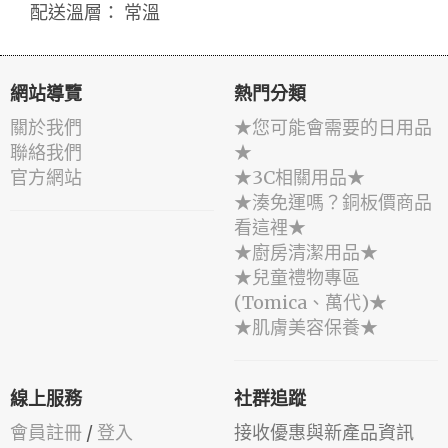
配送溫層： 常溫
網站導覽
熱門分類
關於我們
★您可能會需要的日用品
聯絡我們
★
官方網站
★3C相關用品★
★湊免運嗎？銅板價商品
看這裡★
★廚房清潔用品★
★兒童禮物專區
(Tomica、萬代)★
★肌膚美容保養★
線上服務
社群追蹤
會員註冊
/
登入
接收優惠與新產品資訊