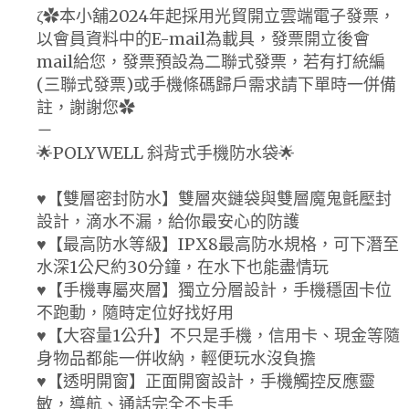
ζ✿本小舖2024年起採用光貿開立雲端電子發票，
以會員資料中的E-mail為載具，發票開立後會
mail給您，發票預設為二聯式發票，若有打統編
(三聯式發票)或手機條碼歸戶需求請下單時一併備
註，謝謝您✿
－
🌟POLYWELL 斜背式手機防水袋🌟
♥【雙層密封防水】雙層夾鏈袋與雙層魔鬼氈壓封
設計，滴水不漏，給你最安心的防護
♥【最高防水等級】IPX8最高防水規格，可下潛至
水深1公尺約30分鐘，在水下也能盡情玩
♥【手機專屬夾層】獨立分層設計，手機穩固卡位
不跑動，隨時定位好找好用
♥【大容量1公升】不只是手機，信用卡、現金等隨
身物品都能一併收納，輕便玩水沒負擔
♥【透明開窗】正面開窗設計，手機觸控反應靈
敏，導航、通話完全不卡手