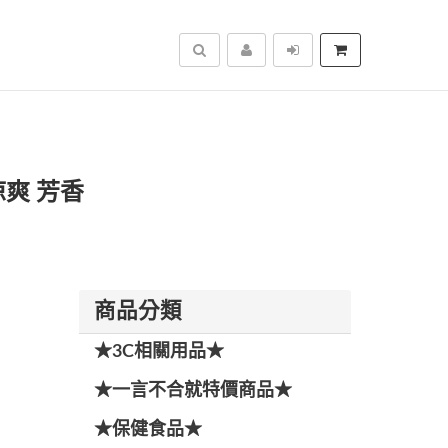
搜尋
涼爽 芳香
商品分類
★3C相關用品★
★一言不合就特價商品★
★保健食品★