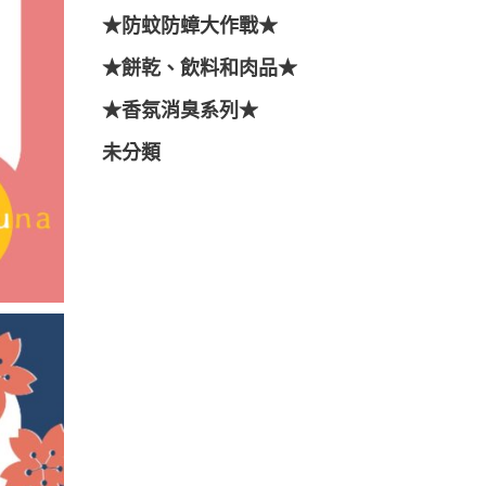
★防蚊防蟑大作戰★
★餅乾、飲料和肉品★
★香氛消臭系列★
未分類