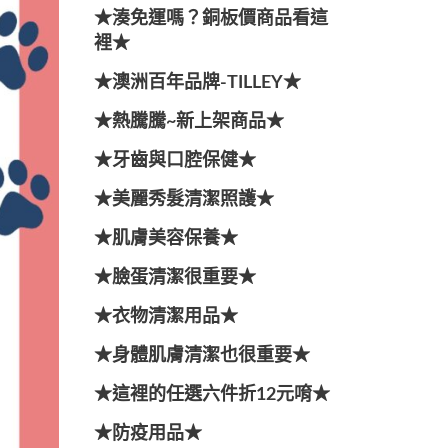
★湊免運嗎？銅板價商品看這
裡★
★澳洲百年品牌-TILLEY★
★熱騰騰~新上架商品★
★牙齒與口腔保健★
★美麗秀髮清潔照護★
★肌膚美容保養★
★臉蛋清潔很重要★
★衣物清潔用品★
★身體肌膚清潔也很重要★
★這裡的任選六件折12元唷★
★防疫用品★