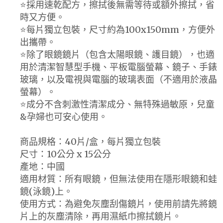
⭐️採用速乾配方，擦拭後無需等待或額外擦拭，省
時又方便。
⭐️每片獨立包裝，尺寸約為100x150mm，方便外
出攜帶。
⭐️除了眼鏡鏡片（包含太陽眼鏡、護目鏡），也適
用於清潔智慧型手機、平板電腦螢幕、鏡子、手錶
玻璃，以及電視與電腦的玻璃表面（不適用於液晶
螢幕）。
⭐️成分不含刺激性清潔成分、無特殊過敏原，兒童
&孕婦也可安心使用。
商品規格：40片/盒，每片獨立包裝
尺寸：10公分 x 15公分
產地：中國
適用材質：所有眼鏡，但無法使用在隱形眼鏡和蛙
鏡(泳鏡)上。
使用方式：為避免灰塵刮傷鏡片，使用前請先將鏡
片上的灰塵清除，再用濕紙巾擦拭鏡片。