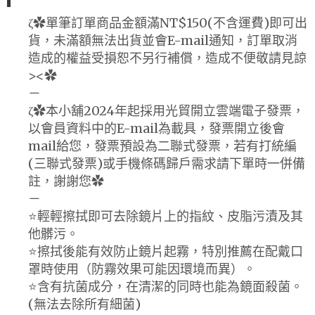
ζ✿單筆訂單商品金額滿NT$150(不含運費)即可出
貨，未滿額無法出貨並會E-mail通知，訂單取消
造成的權益受損恕不另行補償，造成不便敬請見諒
><✿
－
ζ✿本小舖2024年起採用光貿開立雲端電子發票，
以會員資料中的E-mail為載具，發票開立後會
mail給您，發票預設為二聯式發票，若有打統編
(三聯式發票)或手機條碼歸戶需求請下單時一併備
註，謝謝您✿
－
⭐️輕輕擦拭即可去除鏡片上的指紋、皮脂污漬及其
他髒污。
⭐️擦拭後能有效防止鏡片起霧，特別推薦在配戴口
罩時使用（防霧效果可能因環境而異）。
⭐️含有抗菌成分，在清潔的同時也能為鏡面殺菌。
(無法去除所有細菌)