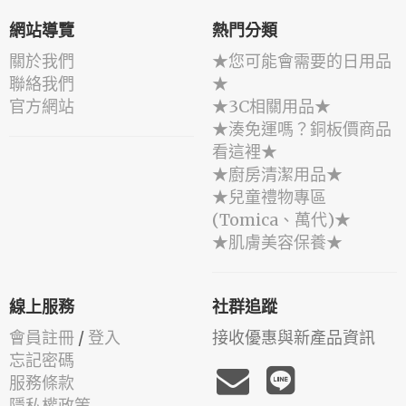
網站導覽
熱門分類
關於我們
★您可能會需要的日用品
聯絡我們
★
官方網站
★3C相關用品★
★湊免運嗎？銅板價商品
看這裡★
★廚房清潔用品★
★兒童禮物專區
(Tomica、萬代)★
★肌膚美容保養★
線上服務
社群追蹤
會員註冊
/
登入
接收優惠與新產品資訊
忘記密碼
服務條款
隱私權政策