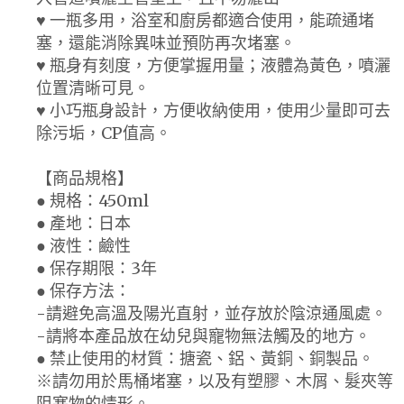
♥ 一瓶多用，浴室和廚房都適合使用，能疏通堵
塞，還能消除異味並預防再次堵塞。
♥ 瓶身有刻度，方便掌握用量；液體為黃色，噴灑
位置清晰可見。
♥ 小巧瓶身設計，方便收納使用，使用少量即可去
除污垢，CP值高。
【商品規格】
● 規格：450ml
● 產地：日本
● 液性：鹼性
● 保存期限：3年
● 保存方法：
-請避免高溫及陽光直射，並存放於陰涼通風處。
-請將本產品放在幼兒與寵物無法觸及的地方。
● 禁止使用的材質：搪瓷、鋁、黃銅、銅製品。
※請勿用於馬桶堵塞，以及有塑膠、木屑、髮夾等
阻塞物的情形。