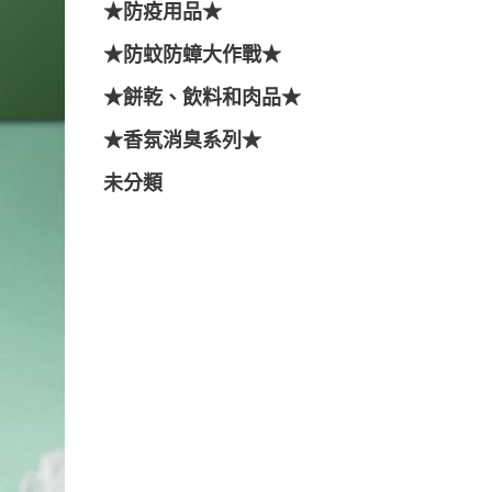
★防疫用品★
★防蚊防蟑大作戰★
★餅乾、飲料和肉品★
★香氛消臭系列★
未分類