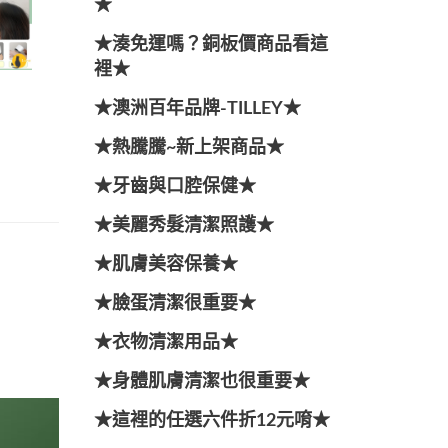
★
★湊免運嗎？銅板價商品看這
裡★
★澳洲百年品牌-TILLEY★
★熱騰騰~新上架商品★
★牙齒與口腔保健★
★美麗秀髮清潔照護★
★肌膚美容保養★
★臉蛋清潔很重要★
★衣物清潔用品★
★身體肌膚清潔也很重要★
★這裡的任選六件折12元唷★