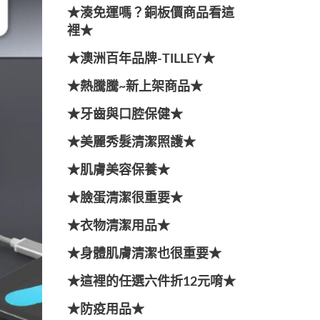
★湊免運嗎？銅板價商品看這
裡★
★澳洲百年品牌-TILLEY★
★熱騰騰~新上架商品★
★牙齒與口腔保健★
★美麗秀髮清潔照護★
★肌膚美容保養★
★臉蛋清潔很重要★
★衣物清潔用品★
★身體肌膚清潔也很重要★
★這裡的任選六件折12元唷★
★防疫用品★