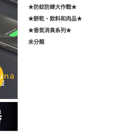
★防蚊防蟑大作戰★
★餅乾、飲料和肉品★
★香氛消臭系列★
未分類