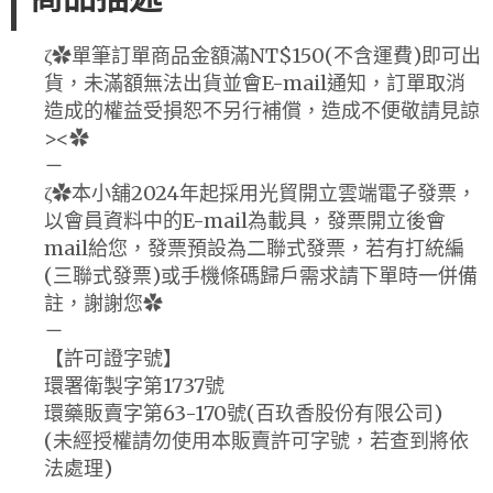
ζ✿單筆訂單商品金額滿NT$150(不含運費)即可出
貨，未滿額無法出貨並會E-mail通知，訂單取消
造成的權益受損恕不另行補償，造成不便敬請見諒
><✿
－
ζ✿本小舖2024年起採用光貿開立雲端電子發票，
以會員資料中的E-mail為載具，發票開立後會
mail給您，發票預設為二聯式發票，若有打統編
(三聯式發票)或手機條碼歸戶需求請下單時一併備
註，謝謝您✿
－
【許可證字號】
環署衛製字第1737號
環藥販賣字第63-170號(百玖香股份有限公司)
(未經授權請勿使用本販賣許可字號，若查到將依
法處理)