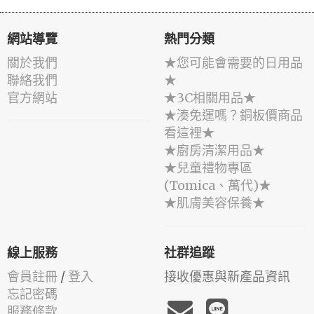
網站導覽
熱門分類
關於我們
★您可能會需要的日用品
聯絡我們
★
官方網站
★3C相關用品★
★湊免運嗎？銅板價商品
看這裡★
★廚房清潔用品★
★兒童禮物專區
(Tomica、萬代)★
★肌膚美容保養★
線上服務
社群追蹤
會員註冊
/
登入
接收優惠與新產品資訊
忘記密碼
服務條款