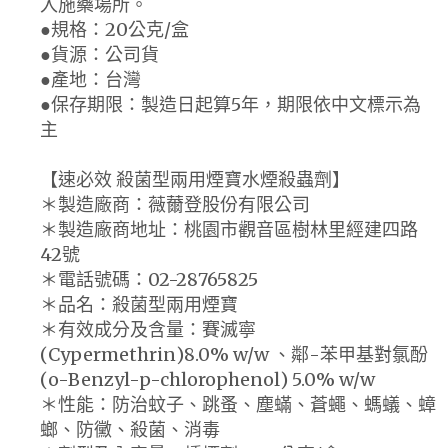
入施藥場所。
●規格：20公克/盒
●貨源：公司貨
●產地：台灣
●保存期限：製造日起算5年，期限依中文標示為
主
【速必效 殺菌型兩用煙寶水煙殺蟲劑】
＊製造廠商：薇薾登股份有限公司
＊製造廠商地址：桃園市觀音區樹林里經建四路
42號
＊電話號碼：02-28765825
＊品名：殺菌型兩用煙寶
＊有效成分及含量：賽滅寧
(Cypermethrin)8.0% w/w 、鄰-苯甲基對氯酚
(o-Benzyl-p-chlorophenol) 5.0% w/w
＊性能：防治蚊子、跳蚤、塵蟎、蒼蠅、螞蟻、蟑
螂、防黴、殺菌、消毒