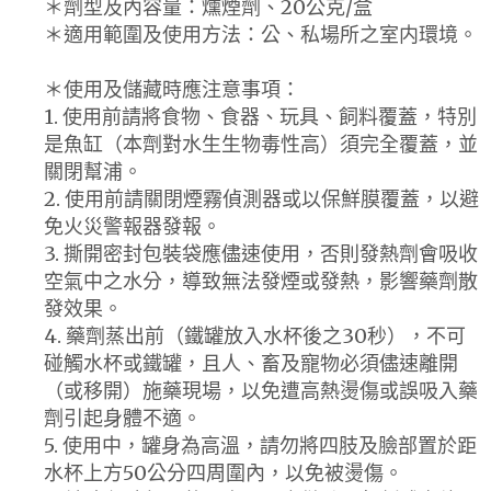
＊劑型及內容量：燻煙劑、20公克/盒
＊適用範圍及使用方法：公、私場所之室内環境。
＊使用及儲藏時應注意事項：
1. 使用前請將食物、食器、玩具、飼料覆蓋，特別
是魚缸（本劑對水生生物毒性高）須完全覆蓋，並
關閉幫浦。
2. 使用前請關閉煙霧偵測器或以保鮮膜覆蓋，以避
免火災警報器發報。
3. 撕開密封包裝袋應儘速使用，否則發熱劑會吸收
空氣中之水分，導致無法發煙或發熱，影響藥劑散
發效果。
4. 藥劑蒸出前（鐵罐放入水杯後之30秒），不可
碰觸水杯或鐵罐，且人、畜及寵物必須儘速離開
（或移開）施藥現場，以免遭高熱燙傷或誤吸入藥
劑引起身體不適。
5. 使用中，罐身為高溫，請勿將四肢及臉部置於距
水杯上方50公分四周圍內，以免被燙傷。