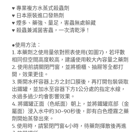
♥ 專業複方水蒸式殺蟲劑
♥ 日本原裝進口發熱劑
♥ 煙多、藥強、量足，害蟲無處躲藏
♥ 殺蟲兼滅菌害蟲，一次清乾淨！
●使用方法：
1. 本藥劑之使用量依對照表使用(如圖7)，若坪數
相同但空間高度較高，建議使用較大內容量之藥劑
2. 使用前請關閉門窗，並將櫥櫃、抽屜等全都打
開，效果更佳。
3. 撕開水杯容器上方之封口膜後，再打開包裝袋取
出鐵罐，並加水至容器下方1公分處的指定水線，
水過多過少均會影響效果。
4. 將鐵罐正面（色紙面）朝上，並將鐵罐底部（金
屬面）浸入水中約30~90秒後，即有白色煙霧之藥
劑開始蒸發出來。
5. 使用時，請緊閉門窗4小時，待藥劑揮散後再進