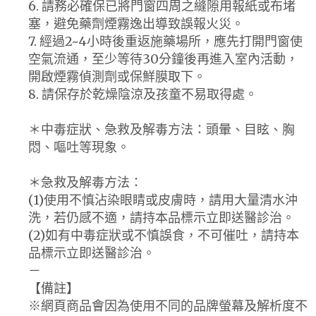
6. 請務必確保已將門窗四周之縫隙用報紙或布堵
塞，避免藥劑煙霧逸出導致誤報火災。
7. 經過2~4小時後重返施藥場所，應先打開門窗使
空氣流通，至少等待30分鐘後再進入室內活動，
開啟煙霧偵測劑或保鮮膜取下。
8. 請保存於乾燥陰涼及孩童不易取得處。
＊中毒症狀、急救及解毒方法：頭暈、目眩、胸
悶、嘔吐等現象。
＊急救及解毒方法：
(1)使用不慎沾染眼睛或皮膚時，請用大量清水沖
洗，若仍感不適，請持本品標示立即送醫診治。
(2)如有中毒症狀或不慎誤食，不可催吐，請持本
品標示立即送醫診治。
－
【備註】
※網頁商品會因為使用不同的品牌螢幕及解析度不