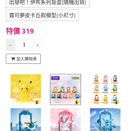
出發吧！伊布系列盲盒(隨機出貨)
寶可夢皮卡丘款模型(小尺寸)
特價 319
加入購物車