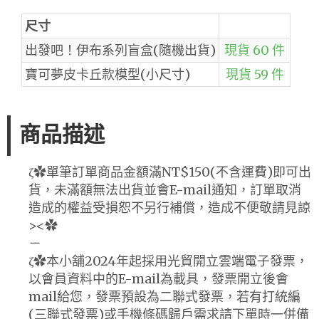
尺寸
出發吧！伊布系列盲盒(隨機出貨)
現貨 60 件
寶可夢皮卡丘款模型(小尺寸)
現貨 59 件
商品描述
ζ✿單筆訂單商品金額滿NT$150(不含運費)即可出
貨，未滿額無法出貨並會E-mail通知，訂單取消
造成的權益受損恕不另行補償，造成不便敬請見諒
><✿
－
ζ✿本小舖2024年起採用光貿開立雲端電子發票，
以會員資料中的E-mail為載具，發票開立後會
mail給您，發票預設為二聯式發票，若有打統編
(三聯式發票)或手機條碼歸戶需求請下單時一併備