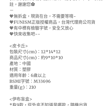
註，謝謝您✿
－
💖無拆盒，現貨在台，不需要等唷~
💖FUNISM正版授權商品，台灣代理商公司貨
💖有中標有檢驗字號，安全又放心
💖快來收集吧~~
<皮卡丘>
包裝尺寸(cm)：12*14*12
商品尺寸(cm)：約9*10*10
產地：中國
材質：塑膠
適用年齡：6歲以上
BSMI字號：M33696
重量(g)：210
<伊布盲盒>
*有9款，從外盒不知道是哪款，隨機出貨