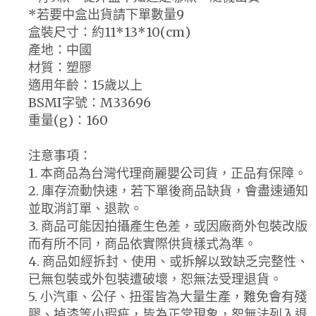
*若要中盒出貨請下單數量9
盒裝尺寸：約11*13*10(cm)
產地：中國
材質：塑膠
適用年齡：15歲以上
BSMI字號：M33696
重量(g)：160
注意事項：
1. 本商品為台灣代理商麗嬰公司貨，正品有保障。
2. 庫存流動快速，若下單後商品缺貨，會盡速通知
並取消訂單、退款。
3. 商品可能因拍攝產生色差，或因廠商外包裝改版
而有所不同，商品依實際供貨樣式為準。
4. 商品如經拆封、使用、或拆解以致缺乏完整性、
已無包裝或外包裝遭破壞，恕無法受理退貨。
5. 小汽車、公仔、扭蛋皆為大量生產，難免會有殘
膠、掉漆等小瑕疵，皆為正常現象，恕無法列入退