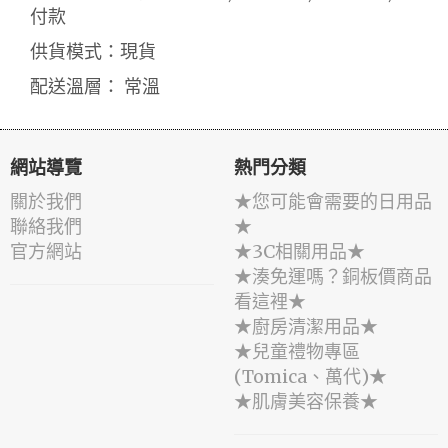
付款
供貨模式：現貨
配送溫層： 常溫
網站導覽
熱門分類
關於我們
★您可能會需要的日用品
聯絡我們
★
官方網站
★3C相關用品★
★湊免運嗎？銅板價商品
看這裡★
★廚房清潔用品★
★兒童禮物專區
(Tomica、萬代)★
★肌膚美容保養★