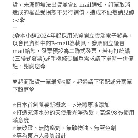
貨，未滿額無法出貨並會E-mail通知，訂單取消
造成的權益受損恕不另行補償，造成不便敬請見諒
><✿
－
ζ✿本小舖2024年起採用光貿開立雲端電子發票，
以會員資料中的E-mail為載具，發票開立後會
mail給您，發票預設為二聯式發票，若有打統編
(三聯式發票)或手機條碼歸戶需求請下單時一併備
註，謝謝您✿
－
💖超商取貨一單最多9瓶，超過請下宅配或分兩單
下超商💖
⭐️日本首創養髮新概念-->米糠原液添加
⭐️打造充滿水分的天使般光澤秀髮，高達98%使用
滿意度
⭐️無矽靈、無防腐劑、無礦物油、無著色劑
⭐️專為東方人髮質設計