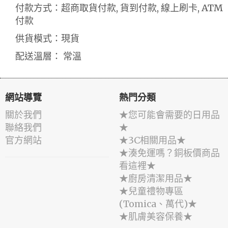
付款方式：超商取貨付款, 貨到付款, 線上刷卡, ATM
付款
供貨模式：現貨
配送溫層： 常溫
網站導覽
熱門分類
關於我們
★您可能會需要的日用品
聯絡我們
★
官方網站
★3C相關用品★
★湊免運嗎？銅板價商品
看這裡★
★廚房清潔用品★
★兒童禮物專區
(Tomica、萬代)★
★肌膚美容保養★