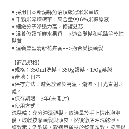
♥ 採用日本新潟縣魚沼頂級冠軍米萃取
♥ 千顆米淬煉精華，高含量99.6%米糠原液
♥ 細緻分子滲透力高，修護髮芯
♥ 溫養修護新鮮水果香-->適合燙髮和毛躁等乾性
髮質
♥ 溫養豐盈清新花卉香-->適合受損頭髮
【商品規格】
●規格：350ml洗髮、350g護髮、170g髮膜
●產地：日本
●保存方法：避免放置於高溫、潮濕、日光直射之
處。
●保存期限：3年(未開封)
●使用方式：
洗髮精：充分沖濕頭髮，取適量於手上搓出泡泡
後，輕輕按摩頭髮與頭皮，然後徹底沖洗乾淨。
護髮素：洗髮後，取適量塗抹於整個頭髮，按摩後