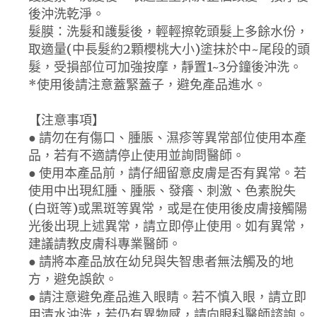
後沖洗乾淨。
髮膜：洗髮和護髮後，輕輕擦乾頭髮上多餘水份，
取適量(中長髮約2顆櫻桃大小)塗抹於中~尾段的頭
髮，受損部位可加強按摩，靜置1~3分鐘後沖洗。
*使用後請注意蓋緊蓋子，避免產品進水。
【注意事項】
● 請勿在有傷口、腫脹、濕疹等異常部位使用本產
品，若有不適請停止使用並詢問醫師。
● 使用本產品前，請仔細留意皮膚是否有異常。若
使用中出現紅腫、腫脹、發癢、刺激、色素脫失
(白斑等)或黑斑等異常，或是在使用後皮膚接觸陽
光後出現上述異常，請立即停止使用。如有異常，
建議請教皮膚科專業醫師。
● 請將本產品放在幼兒與失智患者無法觸及的地
方，避免誤飲。
● 請注意避免產品進入眼睛。若不慎入眼，請立即
用清水沖洗，若仍有異物感，請向眼科醫師諮詢。