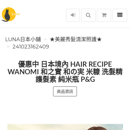
選單
Luna日本小舖
LUNA日本小舖
★美麗秀髮清潔照護★
241023162409
優惠中 日本境內 HAIR RECIPE
WANOMI 和之實 和の実 米糠 洗髮精
護髮素 純米瓶 P&G
商品資訊