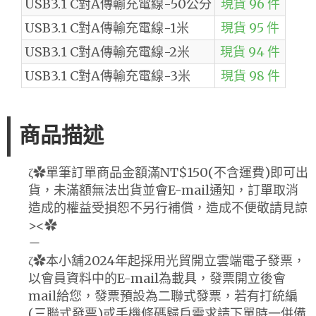
USB3.1 C對A傳輸充電線-50公分
現貨 96 件
USB3.1 C對A傳輸充電線-1米
現貨 95 件
USB3.1 C對A傳輸充電線-2米
現貨 94 件
USB3.1 C對A傳輸充電線-3米
現貨 98 件
商品描述
ζ✿單筆訂單商品金額滿NT$150(不含運費)即可出
貨，未滿額無法出貨並會E-mail通知，訂單取消
造成的權益受損恕不另行補償，造成不便敬請見諒
><✿
－
ζ✿本小舖2024年起採用光貿開立雲端電子發票，
以會員資料中的E-mail為載具，發票開立後會
mail給您，發票預設為二聯式發票，若有打統編
(三聯式發票)或手機條碼歸戶需求請下單時一併備