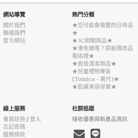
網站導覽
熱門分類
關於我們
★您可能會需要的日用品
聯絡我們
★
官方網站
★3C相關用品★
★湊免運嗎？銅板價商品
看這裡★
★廚房清潔用品★
★兒童禮物專區
(Tomica、萬代)★
★肌膚美容保養★
線上服務
社群追蹤
會員註冊
/
登入
接收優惠與新產品資訊
忘記密碼
服務條款