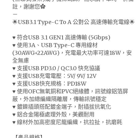
註，謝謝您✿
－
🌟USB3.1 Type-C To A 公對公 高速傳輸充電線🌟
♥ 符合USB 3.1 GEN1 高速傳輸 (5Gbps)
♥ 使用3A、USB Type-C 專用線材
(30AWG+22AWG)，充電最大功率可達18W，安
全無慮
♥ 支援USB PD3.0 / QC3.0 快充協議
♥ 支援USB充電電壓：5V/ 9V/ 12V
♥ 支援USB快充規格：PD18W
♥ 使用OFC無氧銅和PVC絕緣體，訊號線鋁箔屏
蔽，外加總編織隔離層，傳輸訊號穩定
♥ 鍍鎳插頭搭配鍍金端子，耐插拔抗氧化
♥ 鋁合金陽極處理外殼，美觀耐用
♥ 線材外加高密度尼龍編織，抗拉扯，抗磨耗
【產品規格】