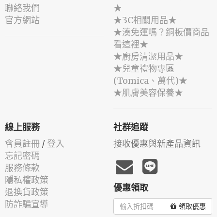
聯絡我們
★
官方網站
★3C相關用品★
★湊免運嗎？銅板價商品
看這裡★
★廚房清潔用品★
★兒童禮物專區
(Tomica、萬代)★
★肌膚美容保養★
線上服務
社群追蹤
會員註冊
/
登入
接收優惠與新產品資訊
忘記密碼
服務條款
隱私權政策
優惠領取
退換貨政策
防詐騙宣導
領取優惠