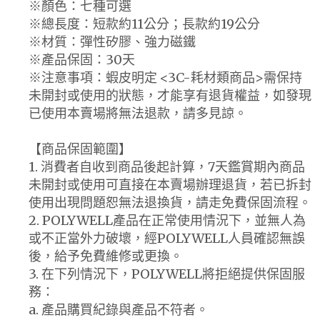
※顏色：七種可選
※總長度：短款約11公分；長款約19公分
※材質：彈性矽膠、強力磁鐵
※產品保固：30天
※注意事項：蝦皮明定 <3C-耗材類商品>需保持
未開封或使用的狀態，才能享有退貨權益，如發現
已使用本賣場將無法退款，請多見諒。
【商品保固範圍】
1. 消費者自收到商品後起計算，7天鑑賞期內商品
未開封或使用可直接在本賣場辦理退貨，若已拆封
使用出現問題恕無法退換貨，請走免費保固流程。
2. POLYWELL產品在正常使用情況下，並無人為
或不正當外力破壞，經POLYWELL人員確認無誤
後，給予免費維修或更換。
3. 在下列情況下，POLYWELL將拒絕提供保固服
務：
a. 產品購買紀錄與產品不符者。