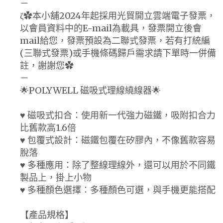
－
ζ✿本小舖2024年起採用光貿開立雲端電子發票，
以會員資料中的E-mail為載具，發票開立後會
mail給您，發票預設為二聯式發票，若有打統編
(三聯式發票)或手機條碼歸戶需求請下單時一併備
註，謝謝您✿
－
🌟POLYWELL 磁吸式理線繞線器🌟
♥ 磁吸式扣合：使用新一代強力磁鐵，吸附扣合力
比舊款高1.6倍
♥ 包覆式設計：磁鐵包覆在矽膠內，不像舊款容易
脫落
♥ 多種應用：除了整線理線外，還可以用於不同鐵
製品上，掛上小物
♥ 多種顏色選擇：多種顏色可選，與手機更能搭配
【產品規格】