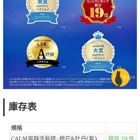
庫存表
規格
CALM寧靜洗髮精-橙花&牡丹(紫)
現貨 29 件