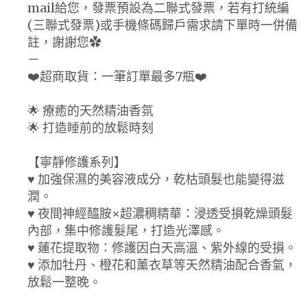
mail給您，發票預設為二聯式發票，若有打統編
(三聯式發票)或手機條碼歸戶需求請下單時一併備
註，謝謝您✿
－
❤️超商取貨：一筆訂單最多7瓶❤️
🌟 療癒的天然精油香氛
🌟 打造睡前的放鬆時刻
【寧靜修護系列】
♥ 加強保濕的美容液成分，乾枯頭髮也能變得滋
潤。
♥ 夜間神經醯胺×超濃稠精華：浸透受損乾燥頭髮
內部，集中修護髮尾，打造光澤感。
♥ 蓮花提取物：修護因白天高溫、紫外線的受損。
♥ 添加牡丹、橙花和薰衣草等天然精油配合香氣，
放鬆一整晚。