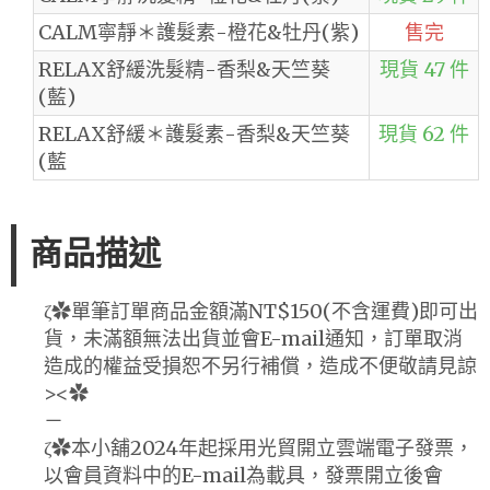
CALM寧靜＊護髮素-橙花&牡丹(紫)
售完
RELAX舒緩洗髮精-香梨&天竺葵
現貨 47 件
(藍)
RELAX舒緩＊護髮素-香梨&天竺葵
現貨 62 件
(藍
商品描述
ζ✿單筆訂單商品金額滿NT$150(不含運費)即可出
貨，未滿額無法出貨並會E-mail通知，訂單取消
造成的權益受損恕不另行補償，造成不便敬請見諒
><✿
－
ζ✿本小舖2024年起採用光貿開立雲端電子發票，
以會員資料中的E-mail為載具，發票開立後會