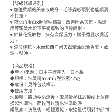
【舒緩修護系列】
♥ 加強柔順的美容液成分，毛躁變形頭髮也能順滑
不打結。
♥ 夜間角蛋白x超濃稠精華：改善因為天氣、溫濕
度等頭髮水份不平衡導致的毛躁變形。
♥ 錦葵花提取物：擁有高保濕力、賦予秀髮水潤活
力。
♥ 添加桂花、木蘭和西洋梨天然精油配合香氣，放
鬆一整晚。
【商品規格】
◆產地/來源：日本平行輸入，日本製
◆規格：洗髮精475ml/護髮素475g
◆成份：見外包裝標示
◆使用方法：
洗髮精：將頭髮沾濕後，取適量塗抹於髮絲上並搓
揉起泡清洗，而後再以清水沖洗乾淨
護髮素：洗髮後，輕輕瀝乾，取適量從頭髮中部到