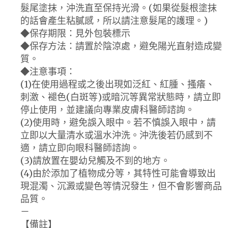
髮尾塗抹，沖洗直至保持光滑。(如果從髮根塗抹
的話會產生粘膩感，所以請注意髮尾的護理。)
◆保存期限：見外包裝標示
◆保存方法：請置於陰涼處，避免陽光直射造成變
質。
◆注意事項：
(1)在使用過程或之後出現如泛紅、紅腫、搔癢、
刺激、褪色(白斑等)或暗沉等異常狀態時，請立即
停止使用，並建議向專業皮膚科醫師諮詢。
(2)使用時，避免誤入眼中。若不慎誤入眼中，請
立即以大量清水或溫水沖洗。沖洗後若仍感到不
適，請立即向眼科醫師諮詢。
(3)請放置在嬰幼兒觸及不到的地方。
(4)由於添加了植物成分等，其特性可能會導致出
現混濁、沉澱或變色等情況發生，但不會影響商品
品質。
－
【備註】