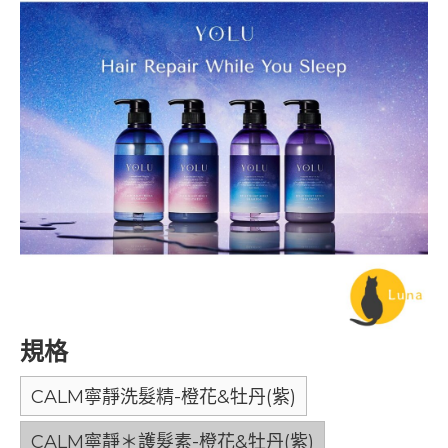
規格
CALM寧靜洗髮精-橙花&牡丹(紫)
CALM寧靜＊護髮素-橙花&牡丹(紫)