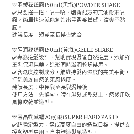
💛羽絨蓬蓬霧150ml(黑瓶)POWDER SHAKE
✔️只要搖一搖，噴一噴，創新配方的無油粉末噴
霧，簡單快速就能創造出豐盈髮量感，清爽不黏
膩。
建議長度：短髮至長髮皆適合
💛彈潤蓬蓬霧150ml(黃瓶)GELLE SHAKE
✔️專為捲髮設計，幫助實現燙後自然捲度，添加蜂
王乳保濕精華，造形同時滋潤乾燥髮尾。
✔️含濕度控制成分，能維持髮內濕度的完美平衡，
打造美麗自然的束感捲度。
建議長度：中長髮至長髮燙捲後
使用方法：先搖勻，噴在濕髮或乾髮上，然後用吹
風機吹乾並造型。
💛雪晶動感蠟70g(銀)SUPER HARD PASTE
✔️超強定型力，達成高度自由的造型目標，提供支
撐與塑型專用，自由塑造髮尾造型。