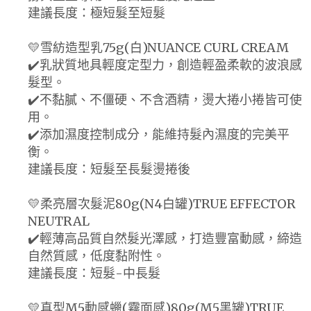
建議長度：極短髮至短髮
💛雪紡造型乳75g(白)NUANCE CURL CREAM
✔️乳狀質地具輕度定型力，創造輕盈柔軟的波浪感
髮型。
✔️不黏膩、不僵硬、不含酒精，燙大捲小捲皆可使
用。
✔️添加濕度控制成分，能維持髮內濕度的完美平
衡。
建議長度：短髮至長髮燙捲後
💛柔亮層次髮泥80g(N4白罐)TRUE EFFECTOR
NEUTRAL
✔️輕薄高品質自然髮光澤感，打造豐富動感，締造
自然質感，低度黏附性。
建議長度：短髮-中長髮
💛真型M5動感蠟(霧面感)80g(M5黑罐)TRUE