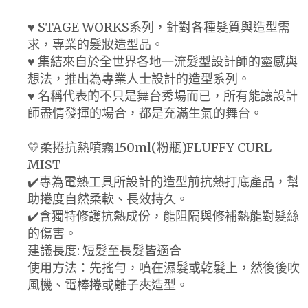
♥ STAGE WORKS系列，針對各種髮質與造型需
求，專業的髮妝造型品。
♥ 集結來自於全世界各地一流髮型設計師的靈感與
想法，推出為專業人士設計的造型系列。
♥ 名稱代表的不只是舞台秀場而已，所有能讓設計
師盡情發揮的場合，都是充滿生氣的舞台。
💛柔捲抗熱噴霧150ml(粉瓶)FLUFFY CURL
MIST
✔️專為電熱工具所設計的造型前抗熱打底產品，幫
助捲度自然柔軟、長效持久。
✔️含獨特修護抗熱成份，能阻隔與修補熱能對髮絲
的傷害。
建議長度: 短髮至長髮皆適合
使用方法：先搖勻，噴在濕髮或乾髮上，然後後吹
風機、電棒捲或離子夾造型。