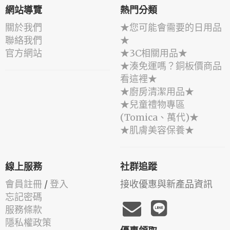
網站導覽
熱門分類
關於我們
★您可能會需要的日用品
聯絡我們
★
官方網站
★3C相關用品★
★湊免運嗎？銅板價商品
看這裡★
★廚房清潔用品★
★兒童禮物專區
(Tomica、萬代)★
★肌膚美容保養★
線上服務
社群追蹤
會員註冊
/
登入
接收優惠與新產品資訊
忘記密碼
服務條款
隱私權政策