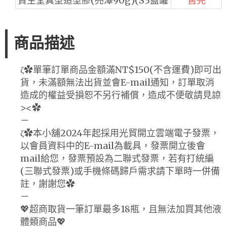
資生堂真型造型膠(亮澤90g)(S3藍罐
售完
商品描述
ζ✿單筆訂單商品金額滿NT$150(不含運費)即可出
貨，未滿額無法出貨並會E-mail通知，訂單取消
造成的權益受損恕不另行補償，造成不便敬請見諒
><✿
－
ζ✿本小舖2024年起採用光貿開立雲端電子發票，
以會員資料中的E-mail為載具，發票開立後會
mail給您，發票預設為二聯式發票，若有打統編
(三聯式發票)或手機條碼歸戶需求請下單時一併備
註，謝謝您✿
－
💖超商取貨一筆訂單最多18瓶，且無法加買其他液
體類商品💖