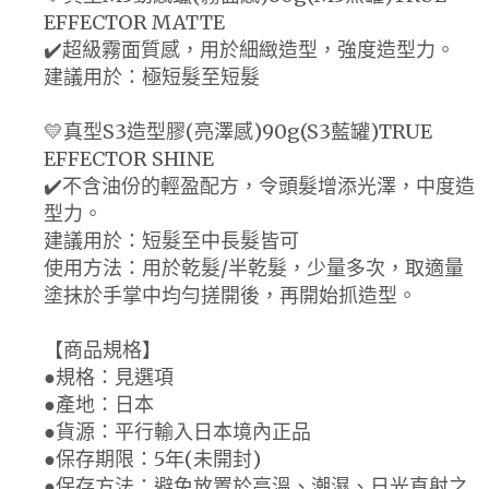
EFFECTOR MATTE
✔️超級霧面質感，用於細緻造型，強度造型力。
建議用於：極短髮至短髮
💛真型S3造型膠(亮澤感)90g(S3藍罐)TRUE
EFFECTOR SHINE
✔️不含油份的輕盈配方，令頭髮增添光澤，中度造
型力。
建議用於：短髮至中長髮皆可
使用方法：用於乾髮/半乾髮，少量多次，取適量
塗抹於手掌中均勻搓開後，再開始抓造型。
【商品規格】
●規格：見選項
●產地：日本
●貨源：平行輸入日本境內正品
●保存期限：5年(未開封)
●保存方法：避免放置於高溫、潮濕、日光直射之