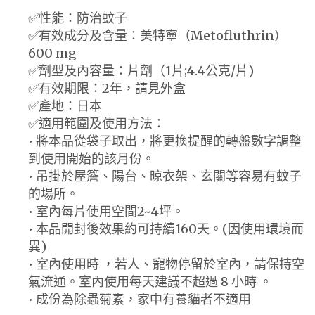
✅性能：防治蚊子
✅有效成分及含量：美特寧（Metofluthrin）
600 mg
✅劑型及內容量：片劑（1片;4.4公克/片)
✅有效期限：2年，請見外盒
✅產地：日本
✅適用範圍及使用方法：
• 將本品從袋子取出，將更換提醒的轉盤數字調整
到使用開始的該月份。
• 吊掛於屋簷、陽台、晾衣架、玄關等容易有蚊子
的場所。
• 室內每片使用空間2~4坪。
• 本品開封後效果約可持續160天。(因使用環境而
異)
• 室內使用時 ，若人、寵物停留於室內，請保持空
氣流通。室內使用每天建議不超過 8 小時 。
• 成份為除蟲菊素，家中有養貓者不適用