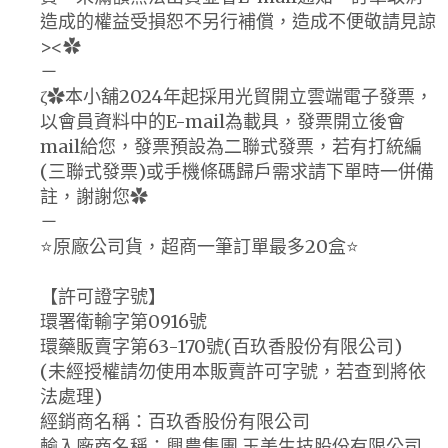
造成的權益受損恕不另行補償，造成不便敬請見諒
><✿
－
ζ✿本小舖2024年起採用光貿開立雲端電子發票，
以會員資料中的E-mail為載具，發票開立後會
mail給您，發票預設為二聯式發票，若有打統編
(三聯式發票)或手機條碼歸戶需求請下單時一併備
註，謝謝您✿
－
⭐️原廠公司貨，超商一筆訂單最多20盒⭐️
【許可證字號】
環署衛輸字第0916號
環藥販賣字第63-170號(百玖香股份有限公司)
(未經授權請勿使用本販賣許可字號，若查到將依
法處理)
經銷商名稱：百玖香股份有限公司
輸入廠商名稱：興農集團 玉美生技股份有限公司