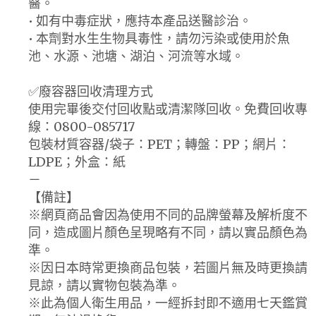
醫。
• 如有中毒症狀，應持本產品送醫診治。
• 本劑對水生生物具毒性，請勿污染或使用於魚
池、水源、池塘、湖泊、河流等水域。
✅廢容器回收清理方式
使用完畢後交付回收點或清潔隊回收。免費回收專
線：0800-085717
包裝材質容器/袋子：PET；轉盤：PP；網片：
LDPE；外盒：紙
－
【備註】
※網頁商品會因為使用不同的品牌螢幕及解析度不
同，造成圖片顏色呈現略有不同，請以實品顏色為
準。
※因日本時常更換商品包裝，若圖片無及時更換請
見諒，請以實物包裝為準。
※此為個人衛生用品，一經拆封即不適用七天鑑賞