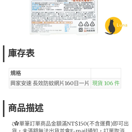
庫存表
規格
興家安速 長效防蚊網片160日一片
現貨 106 件
商品描述
ζ✿單筆訂單商品金額滿NT$150(不含運費)即可出
貨，未滿額無法出貨並會E-mail通知，訂單取消