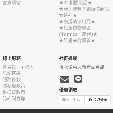
官方網站
★3C相關用品★
★湊免運嗎？銅板價商品
看這裡★
★廚房清潔用品★
★兒童禮物專區
(Tomica、萬代)★
★肌膚美容保養★
線上服務
社群追蹤
會員註冊
/
登入
接收優惠與新產品資訊
忘記密碼
服務條款
隱私權政策
優惠領取
退換貨政策
防詐騙宣導
領取優惠