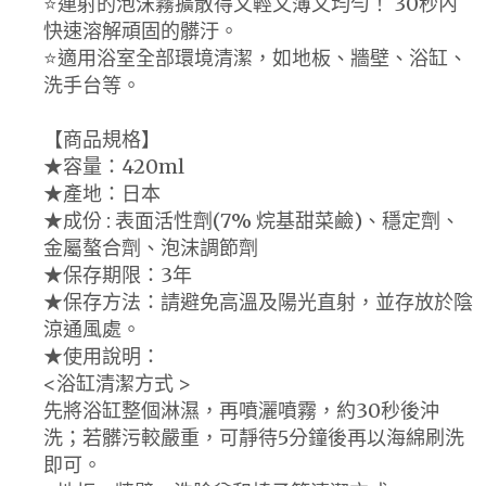
⭐️連射的泡沫霧擴散得又輕又薄又均勻！ 30秒內
快速溶解頑固的髒汙。
⭐️適用浴室全部環境清潔，如地板、牆壁、浴缸、
洗手台等。
【商品規格】
★容量：420ml
★產地：日本
★成份 : 表面活性劑(7% 烷基甜菜鹼)、穩定劑、
金屬螯合劑、泡沫調節劑
★保存期限：3年
★保存方法：請避免高溫及陽光直射，並存放於陰
涼通風處。
★使用說明：
<浴缸清潔方式 >
先將浴缸整個淋濕，再噴灑噴霧，約30秒後沖
洗；若髒污較嚴重，可靜待5分鐘後再以海綿刷洗
即可。