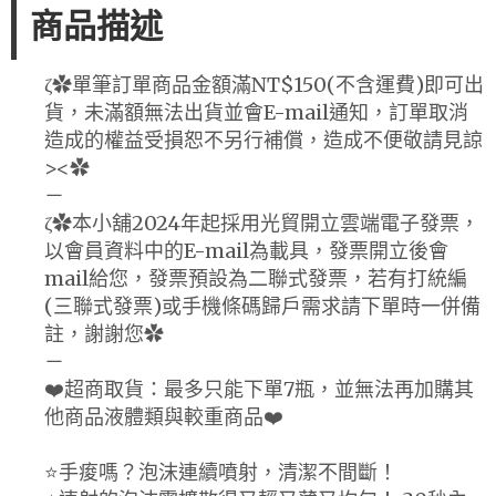
商品描述
ζ✿單筆訂單商品金額滿NT$150(不含運費)即可出
貨，未滿額無法出貨並會E-mail通知，訂單取消
造成的權益受損恕不另行補償，造成不便敬請見諒
><✿
－
ζ✿本小舖2024年起採用光貿開立雲端電子發票，
以會員資料中的E-mail為載具，發票開立後會
mail給您，發票預設為二聯式發票，若有打統編
(三聯式發票)或手機條碼歸戶需求請下單時一併備
註，謝謝您✿
－
❤️超商取貨：最多只能下單7瓶，並無法再加購其
他商品液體類與較重商品❤️
⭐️手痠嗎？泡沫連續噴射，清潔不間斷！