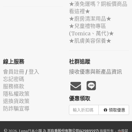
★湊免運嗎？銅板價商品
看這裡★
★廚房清潔用品★
★兒童禮物專區
(Tomica、萬代)★
★肌膚美容保養★
線上服務
社群追蹤
會員註冊
/
登入
接收優惠與新產品資訊
忘記密碼
服務條款
隱私權政策
優惠領取
退換貨政策
防詐騙宣導
領取優惠
© 2026.
Luna日本小舖
為
百玖香股份有限公司(42989597)
版權所有 - 由
飛鼠