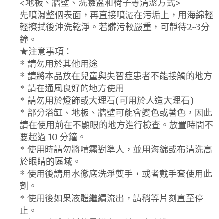
<地板、牆壁、洗臉盆和椅子等清潔方式>
先噴濕整個表面，再直接噴灑在污垢上，用海綿輕
輕擦拭後沖洗乾淨。若髒污較嚴重，可靜待2~3分
鐘。
★注意事項：
* 請勿用於其他用途
* 請將本品放在兒童與失智症患者不能接觸的地方
* 請在通風良好的地方使用
* 請勿用於燈飾或大理石(可用於人造大理石)
* 部分浴缸、地板、牆壁可能會變色或著色，因此
請在使用前在不顯眼的地方進行檢查。放置時間不
要超過 10 分鐘。
* 使用時請勿將噴霧對準人，並用海綿或布清洗高
於眼睛的區域。
* 使用後請用水徹底洗淨雙手，或者戴手套使用此
劑。
* 使用後如果液體繼續流出，請稍等片刻直至停
止。