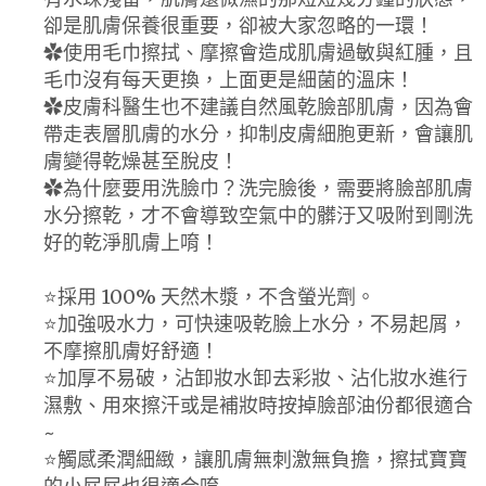
卻是肌膚保養很重要，卻被大家忽略的一環！
✿使用毛巾擦拭、摩擦會造成肌膚過敏與紅腫，且
毛巾沒有每天更換，上面更是細菌的溫床！
✿皮膚科醫生也不建議自然風乾臉部肌膚，因為會
帶走表層肌膚的水分，抑制皮膚細胞更新，會讓肌
膚變得乾燥甚至脫皮！
✿為什麼要用洗臉巾？洗完臉後，需要將臉部肌膚
水分擦乾，才不會導致空氣中的髒汙又吸附到剛洗
好的乾淨肌膚上唷！
⭐️採用 100% 天然木漿，不含螢光劑。
⭐️加強吸水力，可快速吸乾臉上水分，不易起屑，
不摩擦肌膚好舒適！
⭐️加厚不易破，沾卸妝水卸去彩妝、沾化妝水進行
濕敷、用來擦汗或是補妝時按掉臉部油份都很適合
~
⭐️觸感柔潤細緻，讓肌膚無刺激無負擔，擦拭寶寶