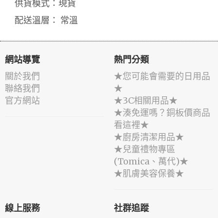
供貨模式：現貨
配送溫層： 常溫
網站導覽
熱門分類
關於我們
★您可能會需要的日用品
聯絡我們
★
官方網站
★3C相關用品★
★湊免運嗎？銅板價商品
看這裡★
★廚房清潔用品★
★兒童禮物專區
(Tomica、萬代)★
★肌膚美容保養★
線上服務
社群追蹤