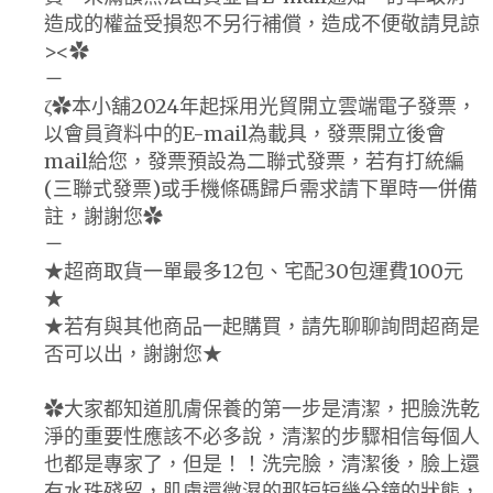
造成的權益受損恕不另行補償，造成不便敬請見諒
><✿
－
ζ✿本小舖2024年起採用光貿開立雲端電子發票，
以會員資料中的E-mail為載具，發票開立後會
mail給您，發票預設為二聯式發票，若有打統編
(三聯式發票)或手機條碼歸戶需求請下單時一併備
註，謝謝您✿
－
★超商取貨一單最多12包、宅配30包運費100元
★
★若有與其他商品一起購買，請先聊聊詢問超商是
否可以出，謝謝您★
✿大家都知道肌膚保養的第一步是清潔，把臉洗乾
淨的重要性應該不必多說，清潔的步驟相信每個人
也都是專家了，但是！！洗完臉，清潔後，臉上還
有水珠殘留，肌膚還微濕的那短短幾分鐘的狀態，