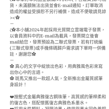
貨，未滿額無法出貨並會E-mail通知，訂單取消
造成的權益受損恕不另行補償，造成不便敬請見諒
><✿
－
ζ✿本小舖2024年起採用光貿開立雲端電子發票，
以會員資料中的E-mail為載具，發票開立後會
mail給您，發票預設為二聯式發票，若有打統編
(三聯式發票)或手機條碼歸戶需求請下單時一併備
註，謝謝您✿
－
✿ 真心的文字中綻放出色彩，用典雅風色彩來寫
出你心中的言語。
✿ 斑馬又推出一款超人氣，全新推出金屬質感筆
身設計！
❤️按壓式金屬典雅復古鋼珠筆，高質感的筆桿柔和
的復古色，搭配懷舊復古典雅色系墨水。
❤️採用水性顏料、凝膠油墨，使用與墨水同色黃銅