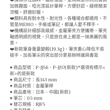
加微霧面、啞光漆設計筆桿，方便好認，線條簡潔
流暢，舒適好握。
❤️顏料具有耐水性、耐光性，各種場合都適用，不
管是MEMO、手帳或筆記，都讓人愛不釋手。
❤️機構設計細部高級感，金屬筆夾方便攜帶，筆夾
軸透明感的視覺，只是放在桌上都是一抹美麗的風
景。
❤️新款筆身重量變輕(19.3g)、筆夾重心降低不易
碰手、加長筆尖的突出部分更易辦辨識與書寫
♥ 商品型號：P-JJ56、P-JJ57(新款)*選項有標示<
新>的是新款
♥ 商品尺寸：長143 mm
♥ 商品材質：金屬筆桿
♥ 商品產地：日本、中國(新款)
♥ 筆芯：0.5 mm
♥ 替芯規格：RJF5