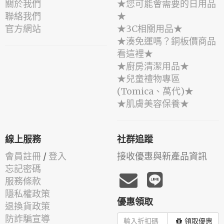
關於我們
★您可能會需要的日用品
聯絡我們
★
官方網站
★3C相關用品★
★湊免運嗎？銅板價商品
看這裡★
★廚房清潔用品★
★兒童禮物專區
(Tomica、萬代)★
★肌膚美容保養★
線上服務
社群追蹤
會員註冊
/
登入
接收優惠與新產品資訊
忘記密碼
服務條款
隱私權政策
優惠領取
退換貨政策
防詐騙宣導
領取優惠