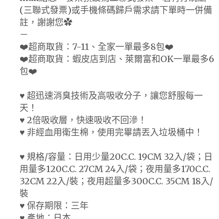
(三聯式發票)或手機條碼歸戶需求請下單時一併備
註，謝謝您✿
－
❤️超商取貨：7-11、全家一單最多8包❤️
❤️超商取貨：蝦皮店到店、萊爾富和OK一單最多6
包❤️
♥ 超迅速消臭技術及高吸收分子，讓您舒服每一
天！
♥ 2倍吸收層，快速吸收不回滲！
♥ 非經血用衛生棉，使用完畢請丟入垃圾桶中！
♥ 規格/容量：日用少量20C.C. 19CM 32入/袋；日
用量多120C.C. 27CM 24入/袋；夜用量多170C.C.
32CM 22入/裝；夜用超量多300C.C. 35CM 18入/
裝
♥ 保存期限：三年
♥ 產地：日本