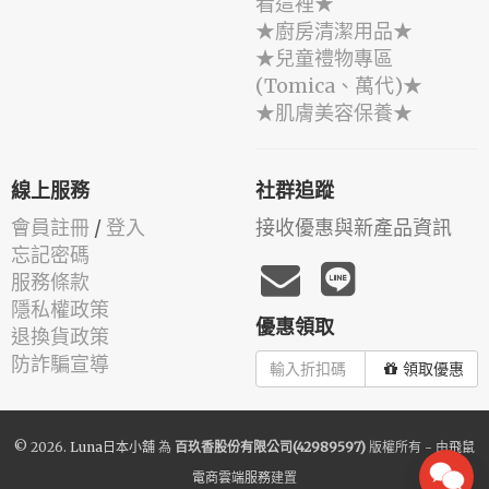
看這裡★
★廚房清潔用品★
★兒童禮物專區
(Tomica、萬代)★
★肌膚美容保養★
線上服務
社群追蹤
會員註冊
/
登入
接收優惠與新產品資訊
忘記密碼
服務條款
隱私權政策
優惠領取
退換貨政策
防詐騙宣導
領取優惠
© 2026.
Luna日本小舖
為
百玖香股份有限公司(42989597)
版權所有 - 由
飛鼠
電商雲端服務
建置