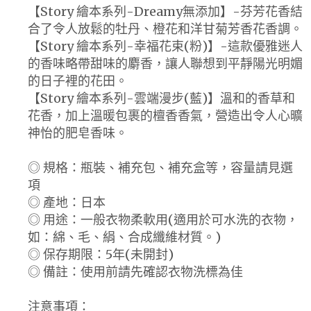
【Story 繪本系列-Dreamy無添加】-芬芳花香結
合了令人放鬆的牡丹、橙花和洋甘菊芳香花香調。
【Story 繪本系列-幸福花束(粉)】-這款優雅迷人
的香味略帶甜味的麝香，讓人聯想到平靜陽光明媚
的日子裡的花田。
【Story 繪本系列-雲端漫步(藍)】溫和的香草和
花香，加上溫暖包裹的檀香香氣，營造出令人心曠
神怡的肥皂香味。
◎ 規格：瓶裝、補充包、補充盒等，容量請見選
項
◎ 產地：日本
◎ 用途：一般衣物柔軟用(適用於可水洗的衣物，
如：綿、毛、絹、合成纖維材質。)
◎ 保存期限：5年(未開封)
◎ 備註：使用前請先確認衣物洗標為佳
注意事項：