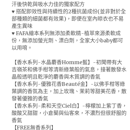
汗後快乾與吸水力佳的獨家配方
♥ 搭配即效性與持續性的2種抗菌成份(並非對於全
部種類的細菌都有效果)，即便在室內晾衣也不易
產生異味
♥ FAFA繪本系列無添加柔軟精-植萃來源柔軟成
份，無添加螢光劑、漂白劑，全家大小baby都可
以用唷。
【香水系列-水晶麝香Homme藍】-初聞帶有大
吉嶺茶和佛手柑等清新綠葉般的氣息，接著散發水
晶般透明且乾淨的麝香與木質調的香氣
【香水系列-優雅花香Beauté金】-以佛手柑等綠
葉調的香氛為主，加上玫瑰、茉莉等甜美花香，散
發著優雅的香氣
【香水系列-柔和天空Ciel白】-檸檬加上紫丁香，
酸酸又甜甜，小倉蘭與仙客來，不濃烈但很舒服的
香氣
【FREE無香系列】