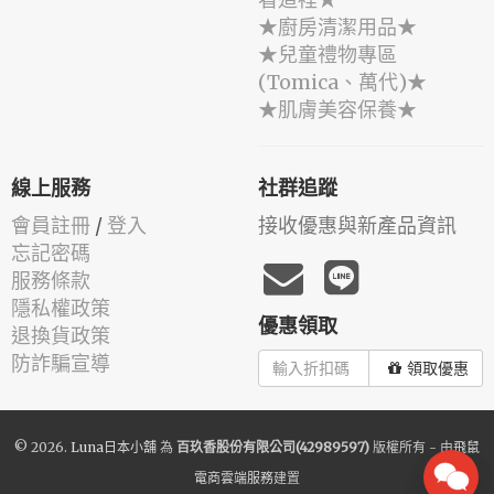
★廚房清潔用品★
★兒童禮物專區
(Tomica、萬代)★
★肌膚美容保養★
線上服務
社群追蹤
會員註冊
/
登入
接收優惠與新產品資訊
忘記密碼
服務條款
隱私權政策
優惠領取
退換貨政策
防詐騙宣導
領取優惠
© 2026.
Luna日本小舖
為
百玖香股份有限公司(42989597)
版權所有 - 由
飛鼠
電商雲端服務
建置