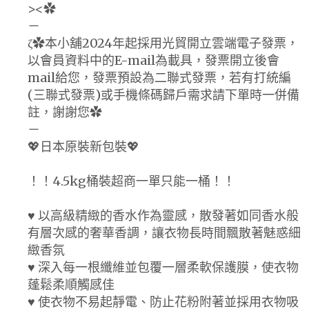
><✿
－
ζ✿本小舖2024年起採用光貿開立雲端電子發票，
以會員資料中的E-mail為載具，發票開立後會
mail給您，發票預設為二聯式發票，若有打統編
(三聯式發票)或手機條碼歸戶需求請下單時一併備
註，謝謝您✿
－
💖日本原裝新包裝💖
！！4.5kg桶裝超商一單只能一桶！！
♥ 以高級精緻的香水作為靈感，散發著如同香水般
有層次感的奢華香調，讓衣物長時間飄散著魅惑細
緻香氛
♥ 深入每一根纖維並包覆一層柔軟保護膜，使衣物
蓬鬆柔順觸感佳
♥ 使衣物不易起靜電、防止花粉附著並採用衣物吸