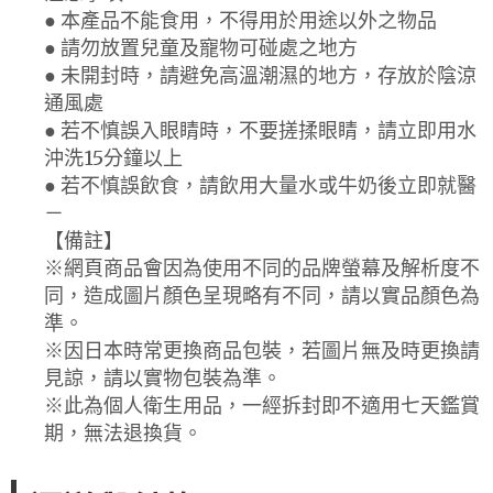
● 本產品不能食用，不得用於用途以外之物品
● 請勿放置兒童及寵物可碰處之地方
● 未開封時，請避免高溫潮濕的地方，存放於陰涼
通風處
● 若不慎誤入眼睛時，不要搓揉眼睛，請立即用水
沖洗15分鐘以上
● 若不慎誤飲食，請飲用大量水或牛奶後立即就醫
－
【備註】
※網頁商品會因為使用不同的品牌螢幕及解析度不
同，造成圖片顏色呈現略有不同，請以實品顏色為
準。
※因日本時常更換商品包裝，若圖片無及時更換請
見諒，請以實物包裝為準。
※此為個人衛生用品，一經拆封即不適用七天鑑賞
期，無法退換貨。