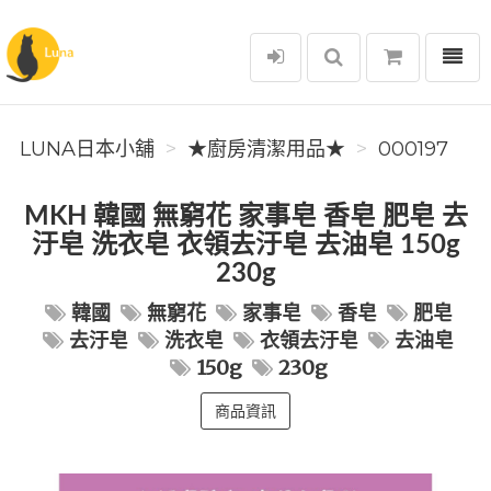
選單
Luna日本小舖
LUNA日本小舖
★廚房清潔用品★
000197
MKH 韓國 無窮花 家事皂 香皂 肥皂 去
汙皂 洗衣皂 衣領去汙皂 去油皂 150g
230g
韓國
無窮花
家事皂
香皂
肥皂
去汙皂
洗衣皂
衣領去汙皂
去油皂
150g
230g
商品資訊