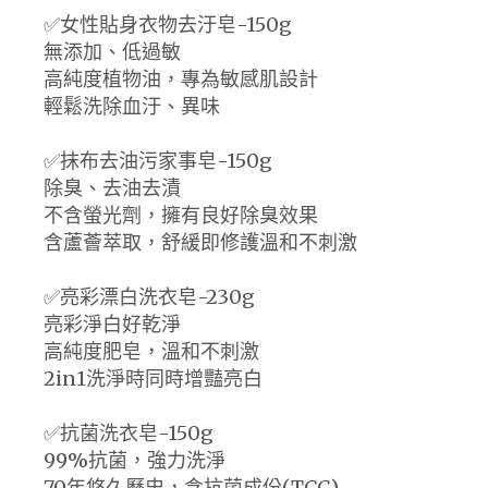
✅女性貼身衣物去汙皂-150g
無添加、低過敏
高純度植物油，專為敏感肌設計
輕鬆洗除血汙、異味
✅抹布去油污家事皂-150g
除臭、去油去漬
不含螢光劑，擁有良好除臭效果
含蘆薈萃取，舒緩即修護溫和不刺激
✅亮彩漂白洗衣皂-230g
亮彩淨白好乾淨
高純度肥皂，溫和不刺激
2in1洗淨時同時增豔亮白
✅抗菌洗衣皂-150g
99%抗菌，強力洗淨
70年悠久歷史，含抗菌成份(TCC)