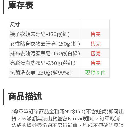
庫存表
尺寸
襪子衣領去汙皂-150g(紅)
售完
女性貼身衣物去汙皂-150g(棕)
售完
抹布去油污家事皂-150g(白綠)
售完
亮彩漂白洗衣皂-230g(藍紅)
售完
抗菌洗衣皂-230g(藍99%)
現貨 9 件
商品描述
ζ✿單筆訂單商品金額滿NT$150(不含運費)即可出
貨，未滿額無法出貨並會E-mail通知，訂單取消
造成的權益受損恕不另行補償，造成不便敬請見諒