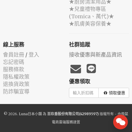
★廚房清潔用品★
★兒童禮物專區
(Tomica、萬代)★
★肌膚美容保養★
線上服務
社群追蹤
會員註冊
/
登入
接收優惠與新產品資訊
忘記密碼
服務條款
隱私權政策
優惠領取
退換貨政策
防詐騙宣導
領取優惠
© 2026.
Luna日本小舖
為
百玖香股份有限公司(42989597)
版權所有 - 由
飛鼠
電商雲端服務
建置