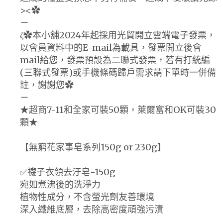
><✿
－
ζ✿本小舖2024年起採用光貿開立雲端電子發票，
以會員資料中的E-mail為載具，發票開立後會
mail給您，發票預設為二聯式發票，若有打統編
(三聯式發票)或手機條碼歸戶需求請下單時一併備
註，謝謝您✿
－
★超商7-11和全家可裝50顆，萊爾富和OK可裝30
顆★
【無窮花家事皂系列150g or 230g】
✅襪子衣領去汙皂-150g
宛如煮沸後的洗淨力
植物性成分，不含螢光劑友善環境
深入纖維底層，去除高密度頑強污漬