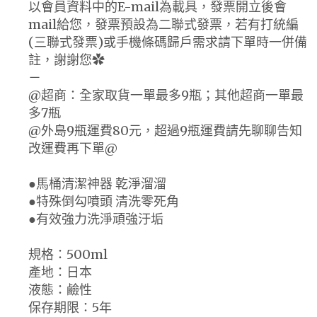
以會員資料中的E-mail為載具，發票開立後會
mail給您，發票預設為二聯式發票，若有打統編
(三聯式發票)或手機條碼歸戶需求請下單時一併備
註，謝謝您✿
－
@超商：全家取貨一單最多9瓶；其他超商一單最
多7瓶
@外島9瓶運費80元，超過9瓶運費請先聊聊告知
改運費再下單@
●馬桶清潔神器 乾淨溜溜
●特殊倒勾噴頭 清洗零死角
●有效強力洗淨頑強汙垢
規格：500ml
產地：日本
液態：鹼性
保存期限：5年