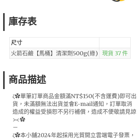
庫存表
尺寸
火箭石鹼【馬桶】清潔劑500g(綠)
現貨 37 件
商品描述
ζ✿單筆訂單商品金額滿NT$150(不含運費)即可出
貨，未滿額無法出貨並會E-mail通知，訂單取消
造成的權益受損恕不另行補償，造成不便敬請見諒
><✿
－
ζ✿本小舖2024年起採用光貿開立雲端電子發票，