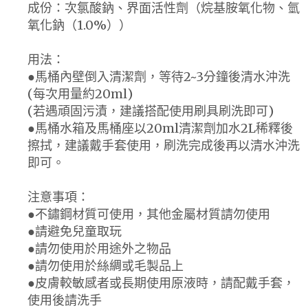
成份：次氯酸鈉、界面活性劑（烷基胺氧化物、氫
氧化鈉（1.0%））
用法：
●馬桶內壁倒入清潔劑，等待2~3分鐘後清水沖洗
(每次用量約20ml)
(若遇頑固污漬，建議搭配使用刷具刷洗即可)
●馬桶水箱及馬桶座以20ml清潔劑加水2L稀釋後
擦拭，建議戴手套使用，刷洗完成後再以清水沖洗
即可。
注意事項：
●不鏽鋼材質可使用，其他金屬材質請勿使用
●請避免兒童取玩
●請勿使用於用途外之物品
●請勿使用於絲綢或毛製品上
●皮膚較敏感者或長期使用原液時，請配戴手套，
使用後請洗手