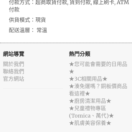
付款方式：超商取貨付款, 貨到付款, 線上刷卡, ATM
付款
供貨模式：現貨
配送溫層： 常溫
網站導覽
熱門分類
關於我們
★您可能會需要的日用品
聯絡我們
★
官方網站
★3C相關用品★
★湊免運嗎？銅板價商品
看這裡★
★廚房清潔用品★
★兒童禮物專區
(Tomica、萬代)★
★肌膚美容保養★