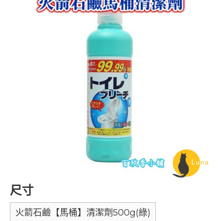
尺寸
火箭石鹼【馬桶】清潔劑500g(綠)