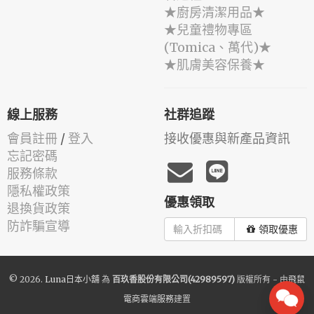
★廚房清潔用品★
★兒童禮物專區
(Tomica、萬代)★
★肌膚美容保養★
線上服務
社群追蹤
會員註冊
/
登入
接收優惠與新產品資訊
忘記密碼
服務條款
隱私權政策
優惠領取
退換貨政策
防詐騙宣導
領取優惠
© 2026.
Luna日本小舖
為
百玖香股份有限公司(42989597)
版權所有 - 由
飛鼠
電商雲端服務
建置