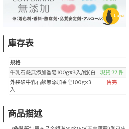
庫存表
規格
牛乳石鹼無添加香皂100gx3入/組(白
現貨 77 件
外袋破牛乳石鹼無添加香皂100gx3
售完
入
商品描述
ζ✿單筆訂單商品金額滿NT$150(不含運費)即可出