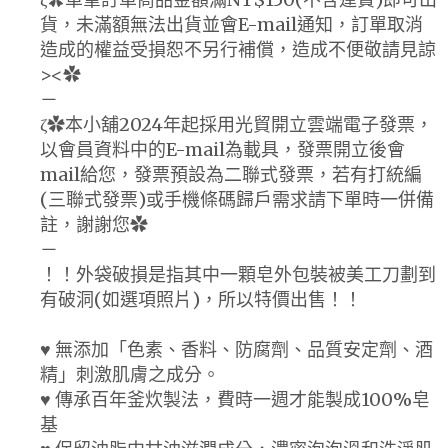
貨，未滿額無法出貨並會E-mail通知，訂單取消
造成的權益受損恕不另行補償，造成不便敬請見諒
><✿
－
ζ✿本小舖2024年起採用光貿開立雲端電子發票，
以會員資料中的E-mail為載具，發票開立後會
mail給您，發票預設為二聯式發票，若有打統編
(三聯式發票)或手機條碼歸戶需求請下單時一併備
註，謝謝您✿
－
！！外袋破損是指其中一顆皂外包裝被美工刀劃到
有破洞(如選項照片)，所以特價出售！！
♥ 無添加「色素、香料、防腐劑、品質安定劑、酒
精」刺激肌膚之成分。
♥ 傳承百年釜炊製法，費時一週才能製成100%皂
基