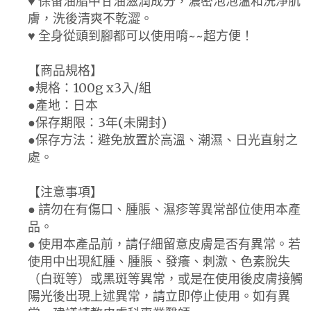
♥ 保留油脂中甘油滋潤成分，濃密泡泡溫和洗淨肌
膚，洗後清爽不乾澀。
♥ 全身從頭到腳都可以使用唷~~超方便！
【商品規格】
●規格：100g x3入/組
●產地：日本
●保存期限：3年(未開封)
●保存方法：避免放置於高溫、潮濕、日光直射之
處。
【注意事項】
● 請勿在有傷口、腫脹、濕疹等異常部位使用本產
品。
● 使用本產品前，請仔細留意皮膚是否有異常。若
使用中出現紅腫、腫脹、發癢、刺激、色素脫失
（白斑等）或黑斑等異常，或是在使用後皮膚接觸
陽光後出現上述異常，請立即停止使用。如有異