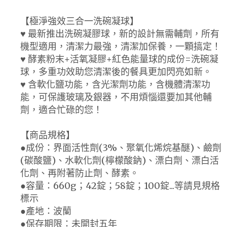
【極淨強效三合一洗碗凝球】
♥ 最新推出洗碗凝膠球，新的設計無需輔劑，所有
機型適用，清潔力最強，清潔加保養，一顆搞定！
♥ 酵素粉末+活氧凝膠+紅色能量球的成份=洗碗凝
球，多重功效助您清潔後的餐具更加閃亮如新。
♥ 含軟化鹽功能，含光潔劑功能，含機體清潔功
能，可保護玻璃及銀器，不用煩惱還要加其他輔
劑，適合忙碌的您！
【商品規格】
●成份：界面活性劑(3%、聚氧化烯烷基醚)、鹼劑
(碳酸鹽)、水軟化劑(檸檬酸鈉)、漂白劑、漂白活
化劑、再附著防止劑、酵素。
●容量：660g；42錠；58錠；100錠...等請見規格
標示
●產地：波蘭
●保存期限：未開封五年