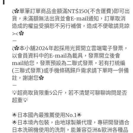
ζ✿單筆訂單商品金額滿NT$150(不含運費)即可出
貨，未滿額無法出貨並會E-mail通知，訂單取消
造成的權益受損恕不另行補償，造成不便敬請見諒
><✿
－
ζ✿本小舖2024年起採用光貿開立雲端電子發票，
以會員資料中的E-mail為載具，發票開立後會
mail給您，發票預設為二聯式發票，若有打統編
(三聯式發票)或手機條碼歸戶需求請下單時一併備
註，謝謝您✿
－
💡超商取貨限重5公斤，若不清楚可聊聊詢問是否
超重💡
🌟日本國內最推薦使用No.1🌟
🌟日本境內包裝，由地球製藥代理，專研開發適合
日本洗碗機使用的洗劑，能兼容亞洲&歐洲各種品