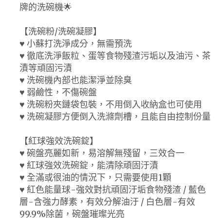
牌的洗碗機🌟
【洗碗粉/洗碗凝膠】
♥ 小蘇打洗淨成分，無需預洗
♥ 徹底洗淨飯粒、蛋等食物殘渣污垢以及油污、茶
漬等頑固污漬
♥ 洗碗機內部也能潔淨並除臭
♥ 弱鹼性，不傷碗盤
♥ 洗碗粉夾鏈袋包裝，不用倒入收納盒也可使用
♥ 洗碗凝膠方便倒入洗滌劑槽，且能自由控制份量
【紅球強效洗碗錠】
♥ 碗盤亮麗如新，易溶解無殘留，三效合一
♥ 紅球強效洗碗錠，能清除頑固汙漬
♥ 全滿或很油的情況下，只需要使用1顆
♥ 紅色能量球-強效對抗頑固汙垢食物殘渣 / 藍色
層-含強力酵素，有效分解油汙 / 白色層-有效
99.9%除菌，碗盤璀璨光亮