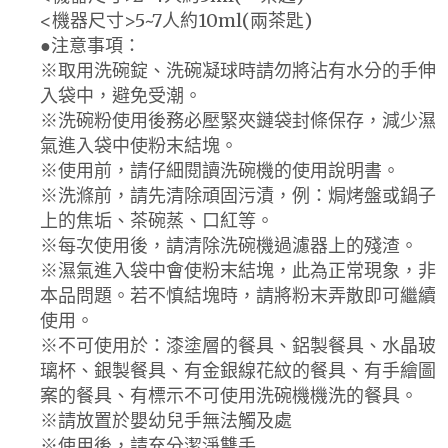
<機器尺寸>5~7人約10ml(兩茶匙)
●注意事項：
※取用洗碗錠、洗碗凝球時請勿將沾有水分的手伸
入袋中，避免受潮。
※洗碗粉使用後務必壓緊夾鏈袋封條保存，減少濕
氣進入袋中使粉末結塊。
※使用前，請仔細閱讀洗碗機的使用說明書。
※洗滌前，請先清除頑固污漬，例：焗烤盤或鍋子
上的焦垢、茶碗蒸、口紅等。
※每次使用後，請清除洗碗機過濾器上的殘渣。
※濕氣進入袋中會使粉末結塊，此為正常現象，非
本品問題。若不慎結塊時，請將粉末弄散即可繼續
使用。
※不可使用於：漆塗層的餐具、鋁製餐具、水晶玻
璃杯、銀製餐具、有金銀線花紋的餐具、有手繪圖
案的餐具、有標示不可使用洗碗機機洗的餐具。
※請放置於嬰幼兒手無法觸及處
※使用後，請充分潔淨雙手